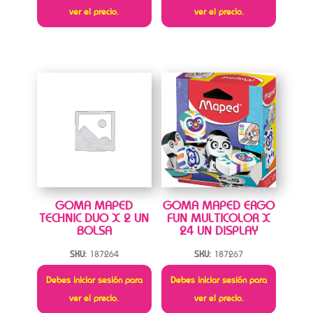
ver el precio.
ver el precio.
GOMA MAPED
GOMA MAPED ERGO
TECHNIC DUO X 2 UN
FUN MULTICOLOR X
BOLSA
24 UN DISPLAY
SKU:
187264
SKU:
187267
Debes iniciar sesión para
Debes iniciar sesión para
ver el precio.
ver el precio.