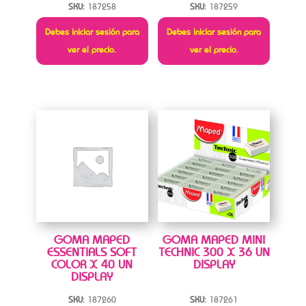
SKU:
187258
SKU:
187259
Debes iniciar sesión para
Debes iniciar sesión para
ver el precio.
ver el precio.
GOMA MAPED
GOMA MAPED MINI
ESSENTIALS SOFT
TECHNIC 300 X 36 UN
COLOR X 40 UN
DISPLAY
DISPLAY
SKU:
187260
SKU:
187261