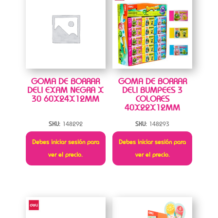
GOMA DE BORRAR
GOMA DE BORRAR
DELI EXAM NEGRA X
DELI BUMPEES 3
30 60X24X12MM
COLORES
40X22X12MM
SKU:
148292
SKU:
148293
Debes iniciar sesión para
Debes iniciar sesión para
ver el precio.
ver el precio.