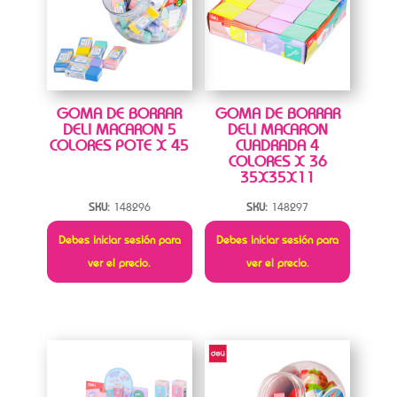
GOMA DE BORRAR
GOMA DE BORRAR
DELI MACARON 5
DELI MACARON
COLORES POTE X 45
CUADRADA 4
COLORES X 36
35X35X11
SKU:
148296
SKU:
148297
Debes iniciar sesión para
Debes iniciar sesión para
ver el precio.
ver el precio.