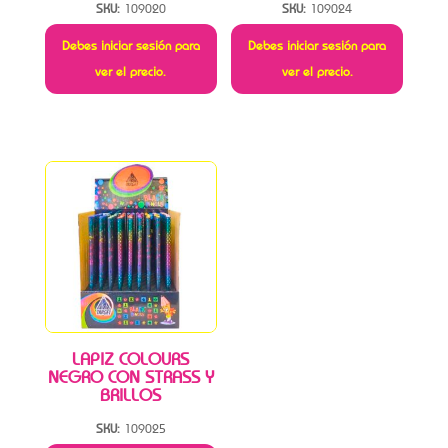
SKU:
109020
SKU:
109024
Debes iniciar sesión para
Debes iniciar sesión para
ver el precio.
ver el precio.
LAPIZ COLOURS
NEGRO CON STRASS Y
BRILLOS
SKU:
109025