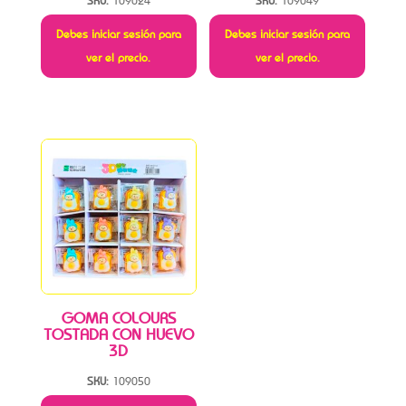
SKU:
109024
SKU:
109049
Debes iniciar sesión para
Debes iniciar sesión para
ver el precio.
ver el precio.
GOMA COLOURS
TOSTADA CON HUEVO
3D
SKU:
109050