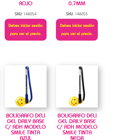
ROJO
0.7MM
SKU:
148054
SKU:
148055
Debes iniciar sesión
Debes iniciar sesión
para ver el precio.
para ver el precio.
BOLIGRAFO DELI
BOLIGRAFO DELI
GEL DAILY BASE
GEL DAILY BASE
C/ ADH MODELO
C/ ADH MODELO
SMILE TINTA
SMILE TINTA
AZUL
NEGR