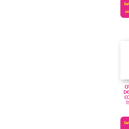
Deb
pa
C
DE
C
1
Deb