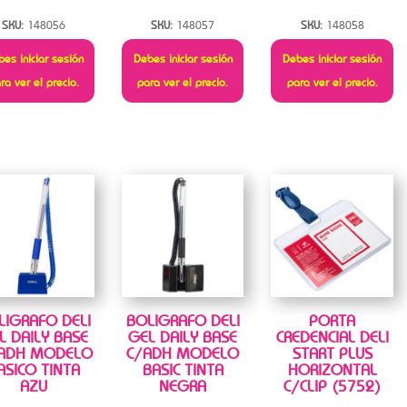
SKU:
148056
SKU:
148057
SKU:
148058
es iniciar sesión
Debes iniciar sesión
Debes iniciar sesión
ra ver el precio.
para ver el precio.
para ver el precio.
LIGRAFO DELI
BOLIGRAFO DELI
PORTA
L DAILY BASE
GEL DAILY BASE
CREDENCIAL DELI
 ADH MODELO
C/ADH MODELO
START PLUS
ASICO TINTA
BASIC TINTA
HORIZONTAL
AZU
NEGRA
C/CLIP (5752)