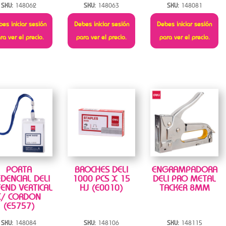
SKU:
148062
SKU:
148063
SKU:
148081
es iniciar sesión
Debes iniciar sesión
Debes iniciar sesión
ra ver el precio.
para ver el precio.
para ver el precio.
PORTA
BROCHES DELI
ENGRAMPADORA
DENCIAL DELI
1000 PCS X 15
DELI PRO METAL
END VERTICAL
HJ (E0010)
TACKER 8MM
C/ CORDON
(E5757)
SKU:
148084
SKU:
148106
SKU:
148115