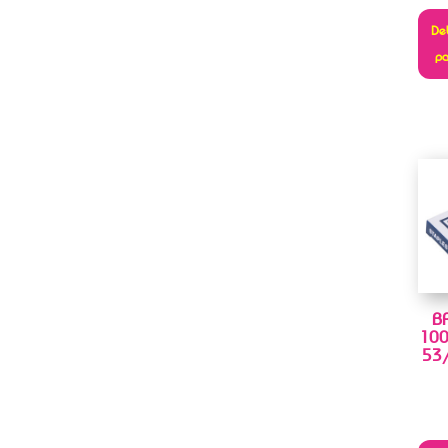
Deb
pa
B
100
53