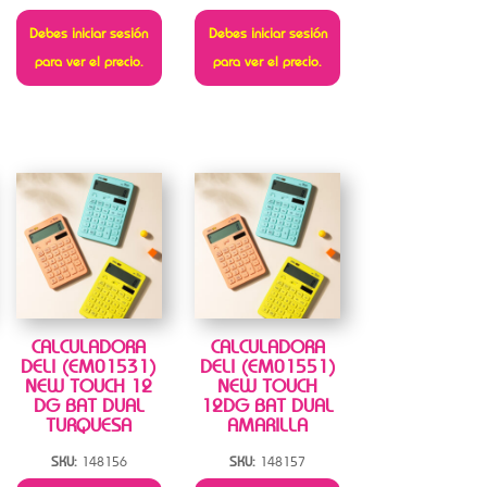
Debes iniciar sesión
Debes iniciar sesión
para ver el precio.
para ver el precio.
CALCULADORA
CALCULADORA
DELI (EM01531)
DELI (EM01551)
NEW TOUCH 12
NEW TOUCH
DG BAT DUAL
12DG BAT DUAL
TURQUESA
AMARILLA
SKU:
148156
SKU:
148157