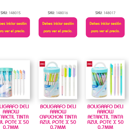
SKU:
148015
SKU:
148016
SKU:
148017
es iniciar sesión
Debes iniciar sesión
Debes iniciar sesión
ra ver el precio.
para ver el precio.
para ver el precio.
LIGRAFO DELI
BOLIGRAFO DELI
BOLIGRAFO DELI
ARROW
ARROW
ARROW
TRACTIL TINTA
CAPUCHON TINTA
RETRACTIL TINTA
UL POTE X 50
AZUL POTE X 50
AZUL POTE X 50
0.7MM
0.7MM
0.7MM