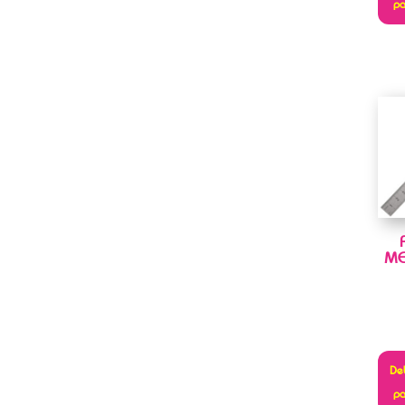
pa
ME
Deb
pa