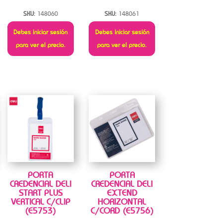
SKU:
148060
SKU:
148061
Debes iniciar sesión
Debes iniciar sesión
para ver el precio.
para ver el precio.
PORTA
PORTA
CREDENCIAL DELI
CREDENCIAL DELI
START PLUS
EXTEND
VERTICAL C/CLIP
HORIZONTAL
(E5753)
C/CORD (E5756)