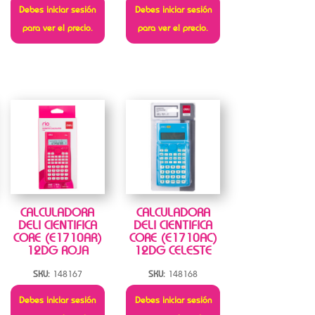
Debes iniciar sesión
Debes iniciar sesión
para ver el precio.
para ver el precio.
CALCULADORA
CALCULADORA
DELI CIENTIFICA
DELI CIENTIFICA
CORE (E1710AR)
CORE (E1710AC)
12DG ROJA
12DG CELESTE
SKU:
148167
SKU:
148168
Debes iniciar sesión
Debes iniciar sesión