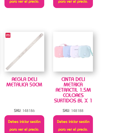
para ver el precio.
para ver el precio.
REGLA DELI
CINTA DELI
METALICA 50CM
METRICA
RETRACTIL 1.5M
COLORES
SURTIDOS BL X 1
SKU:
148186
SKU:
148188
Debes iniciar sesión
Debes iniciar sesión
para ver el precio.
para ver el precio.