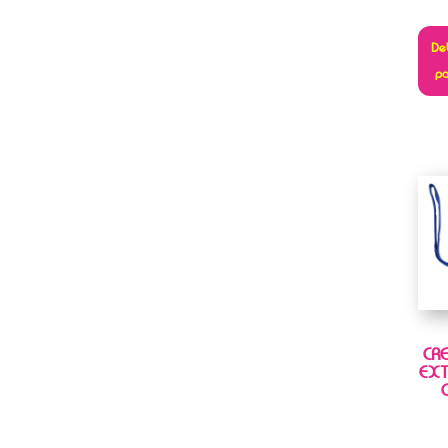
Deb
pa
CRE
EXT