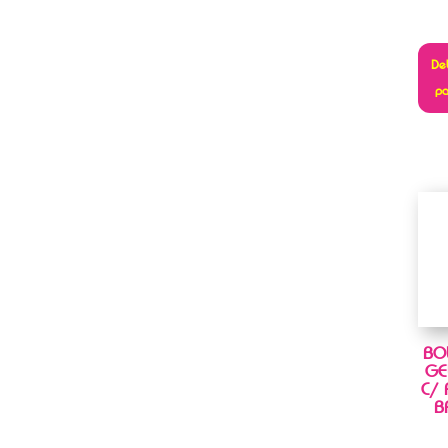
Deb
pa
BO
GE
C/
B