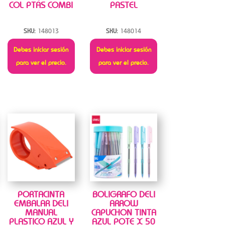
COL PTAS COMBI
PASTEL
SKU:
148013
SKU:
148014
Debes iniciar sesión
Debes iniciar sesión
para ver el precio.
para ver el precio.
PORTACINTA
BOLIGRAFO DELI
EMBALAR DELI
ARROW
MANUAL
CAPUCHON TINTA
PLASTICO AZUL Y
AZUL POTE X 50