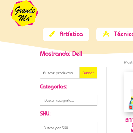
Artística
Técnic


Mostrando: Deli
Most
Buscar
Categorias:
SKU:
BA