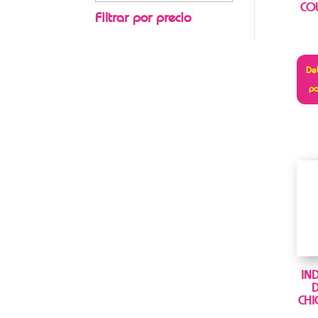
CO
Filtrar por precio
Deb
pa
IN
D
CHI