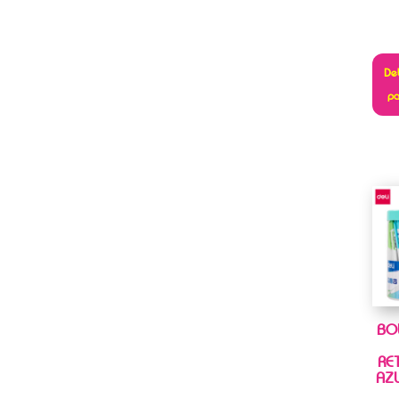
Deb
pa
BO
RE
AZ