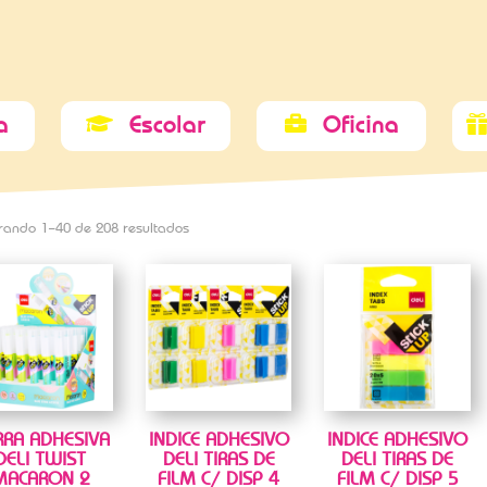
a
Escolar
Oficina


rando 1–40 de 208 resultados
RRA ADHESIVA
INDICE ADHESIVO
INDICE ADHESIVO
DELI TWIST
DELI TIRAS DE
DELI TIRAS DE
MACARON 2
FILM C/ DISP 4
FILM C/ DISP 5