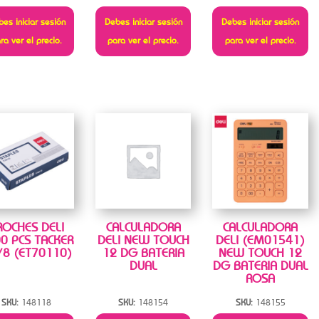
es iniciar sesión
Debes iniciar sesión
Debes iniciar sesión
ra ver el precio.
para ver el precio.
para ver el precio.
ROCHES DELI
CALCULADORA
CALCULADORA
0 PCS TACKER
DELI NEW TOUCH
DELI (EM01541)
/8 (ET70110)
12 DG BATERIA
NEW TOUCH 12
DUAL
DG BATERIA DUAL
ROSA
SKU:
148118
SKU:
148154
SKU:
148155