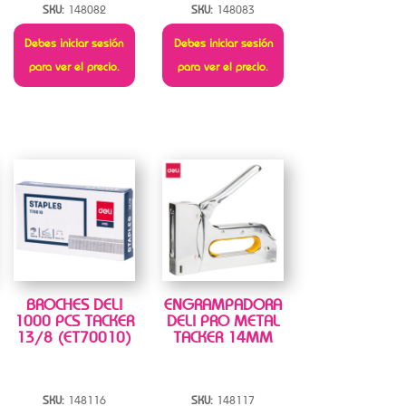
SKU:
148082
SKU:
148083
Debes iniciar sesión
Debes iniciar sesión
para ver el precio.
para ver el precio.
BROCHES DELI
ENGRAMPADORA
1000 PCS TACKER
DELI PRO METAL
13/8 (ET70010)
TACKER 14MM
SKU:
148116
SKU:
148117