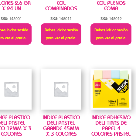
LORES 2.6 GR
COL
COL PLENOS
X 24 UN
COMBINADOS
COMB
SKU:
148001
SKU:
148011
SKU:
148012
es iniciar sesión
Debes iniciar sesión
Debes iniciar sesión
ra ver el precio.
para ver el precio.
para ver el precio.
DICE PLASTICO
INDICE PLASTICO
INDICE ADHESIVO
ELI PASTEL
DELI PASTEL
DELI TIRAS DE
CO 12MM X 3
GRANDE 45MM
PAPEL 4
COLORES
X 3 COLORES
COLORES PASTEL