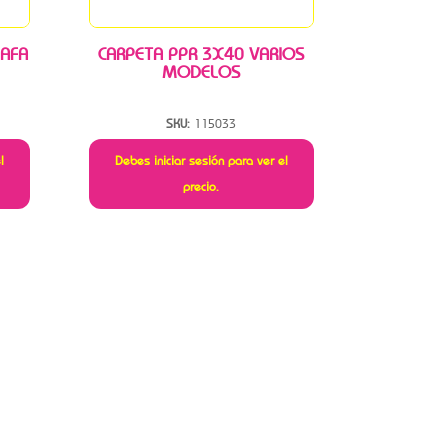
 AFA
CARPETA PPR 3X40 VARIOS
MODELOS
SKU:
115033
l
Debes iniciar sesión para ver el
precio.