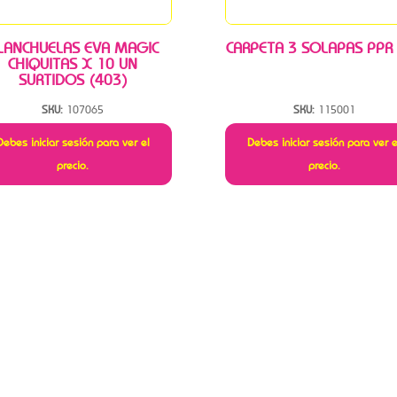
LANCHUELAS EVA MAGIC
CARPETA 3 SOLAPAS PPR
CHIQUITAS X 10 UN
SURTIDOS (403)
SKU:
107065
SKU:
115001
Debes iniciar sesión para ver el
Debes iniciar sesión para ver e
precio.
precio.