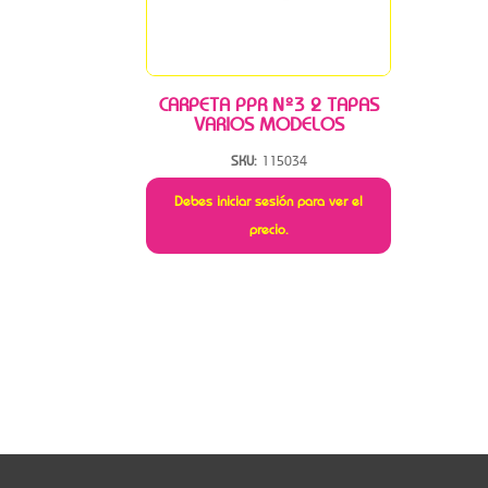
CARPETA PPR Nº3 2 TAPAS
VARIOS MODELOS
SKU:
115034
Debes iniciar sesión para ver el
precio.