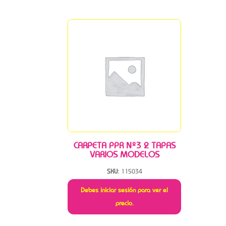
CARPETA PPR Nº3 2 TAPAS
VARIOS MODELOS
SKU:
115034
Debes iniciar sesión para ver el
precio.