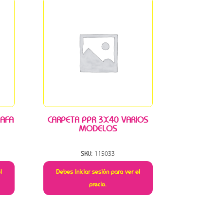
 AFA
CARPETA PPR 3X40 VARIOS
MODELOS
SKU:
115033
l
Debes iniciar sesión para ver el
precio.