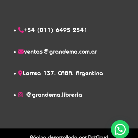
+54 (011) 6495 2541
ventas@grandema.com.ar
Larrea 137. CABA. Argentina
@grandema.libreria
Página desarrollada por
DotCloud