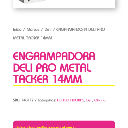
Inicio
/
Marcas
/
Deli
/ ENGRAMPADORA DELI PRO
METAL TACKER 14MM
ENGRAMPADORA
DELI PRO METAL
TACKER 14MM
SKU:
148117
Categorías:
ABROCHADORAS
,
Deli
,
Oficina
Debes iniciar sesión para ver el precio.