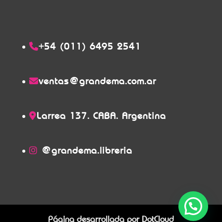
+54 (011) 6495 2541
ventas@grandema.com.ar
Larrea 137. CABA. Argentina
@grandema.libreria
Página desarrollada por
DotCloud