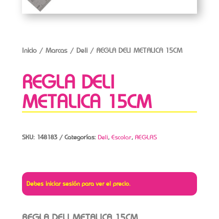
Inicio
/
Marcas
/
Deli
/ REGLA DELI METALICA 15CM
REGLA DELI
METALICA 15CM
SKU:
148183
Categorías:
Deli
,
Escolar
,
REGLAS
Debes iniciar sesión para ver el precio.
REGLA DELI METALICA 15CM