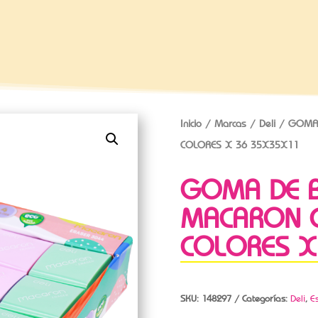
Inicio
/
Marcas
/
Deli
/ GOMA 
COLORES X 36 35X35X11
GOMA DE B
MACARON 
COLORES X
SKU:
148297
Categorías:
Deli
,
E