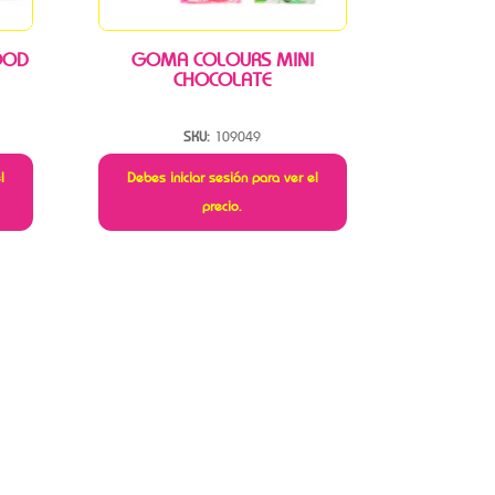
OOD
GOMA COLOURS MINI
CHOCOLATE
SKU:
109049
l
Debes iniciar sesión para ver el
precio.