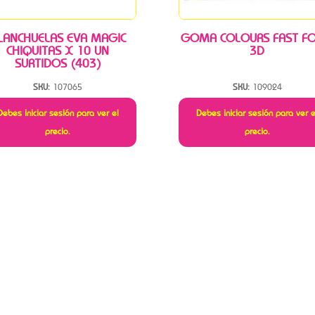
LANCHUELAS EVA MAGIC
GOMA COLOURS FAST F
CHIQUITAS X 10 UN
3D
SURTIDOS (403)
SKU:
107065
SKU:
109024
Debes iniciar sesión para ver el
Debes iniciar sesión para ver e
precio.
precio.