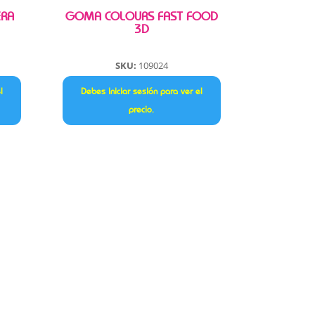
ERA
GOMA COLOURS FAST FOOD
3D
SKU:
109024
l
Debes iniciar sesión para ver el
precio.