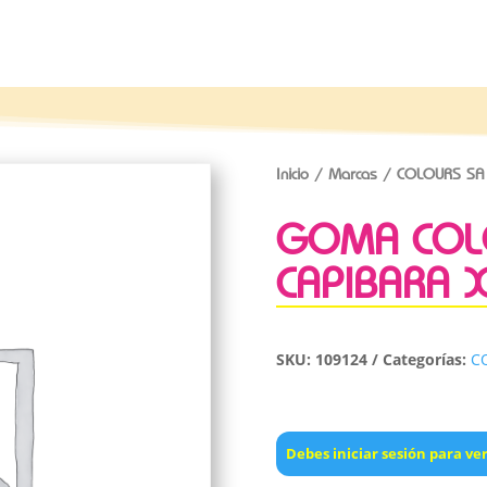
Inicio
/
Marcas
/
COLOURS SA
GOMA COL
CAPIBARA X
SKU:
109124
Categorías:
C
Debes iniciar sesión para ver