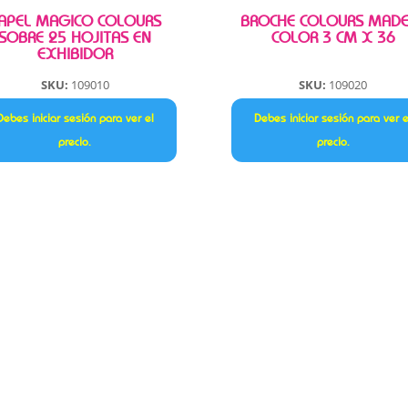
APEL MAGICO COLOURS
BROCHE COLOURS MAD
SOBRE 25 HOJITAS EN
COLOR 3 CM X 36
EXHIBIDOR
SKU:
109010
SKU:
109020
Debes iniciar sesión para ver el
Debes iniciar sesión para ver e
precio.
precio.