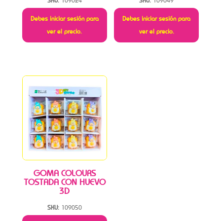
SKU:
109024
SKU:
109049
Debes iniciar sesión para
Debes iniciar sesión para
ver el precio.
ver el precio.
GOMA COLOURS
TOSTADA CON HUEVO
3D
SKU:
109050