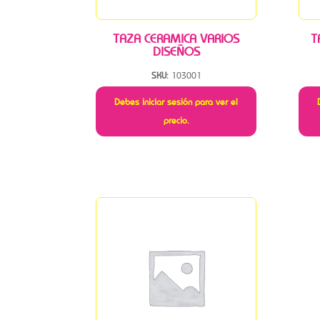
TAZA CERAMICA VARIOS
T
DISEÑOS
SKU:
103001
Debes iniciar sesión para ver el
precio.