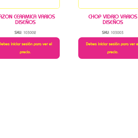
AZON CERAMICA VARIOS
CHOP VIDRIO VARIOS
DISEÑOS
DISEÑOS
SKU:
103002
SKU:
103003
Debes iniciar sesión para ver el
Debes iniciar sesión para ver e
precio.
precio.