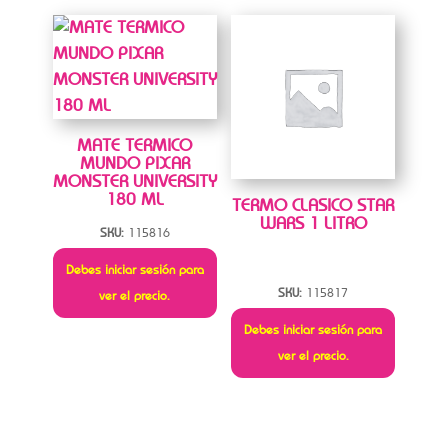
MATE TERMICO
MUNDO PIXAR
MONSTER UNIVERSITY
180 ML
TERMO CLASICO STAR
WARS 1 LITRO
SKU:
115816
Debes iniciar sesión para
SKU:
115817
ver el precio.
Debes iniciar sesión para
ver el precio.