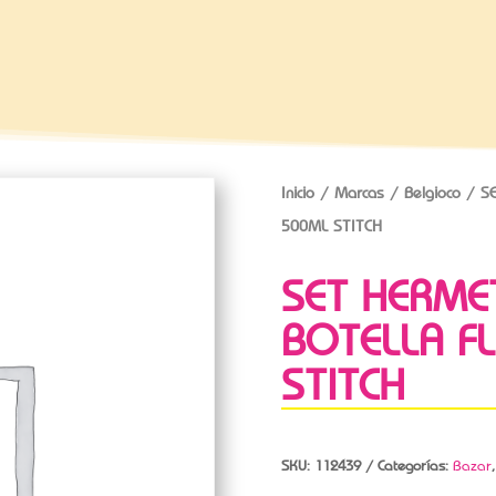
Inicio
/
Marcas
/
Belgioco
/ SE
500ML STITCH
SET HERME
BOTELLA F
STITCH
SKU:
112439
Categorías:
Bazar