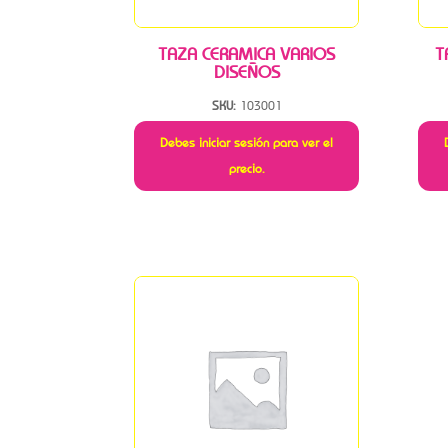
TAZA CERAMICA VARIOS
T
DISEÑOS
SKU:
103001
Debes iniciar sesión para ver el
precio.