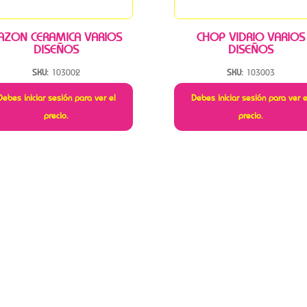
AZON CERAMICA VARIOS
CHOP VIDRIO VARIOS
DISEÑOS
DISEÑOS
SKU:
103002
SKU:
103003
Debes iniciar sesión para ver el
Debes iniciar sesión para ver e
precio.
precio.