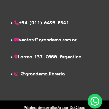
+54 (011) 6495 2541
ventas@grandema.com.ar
Larrea 137. CABA. Argentina
@grandema.libreria
Página desarrollada por
DotCloud