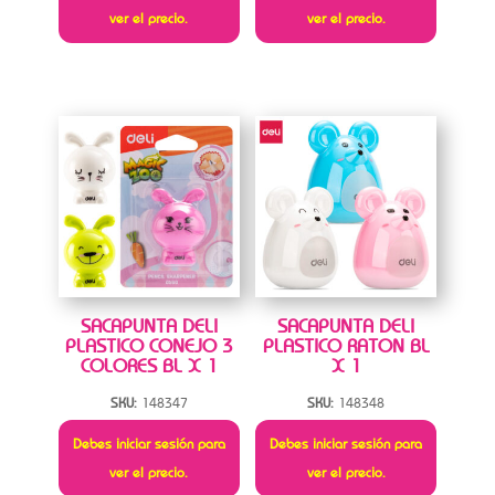
ver el precio.
ver el precio.
SACAPUNTA DELI
SACAPUNTA DELI
PLASTICO CONEJO 3
PLASTICO RATON BL
COLORES BL X 1
X 1
SKU:
148347
SKU:
148348
Debes iniciar sesión para
Debes iniciar sesión para
ver el precio.
ver el precio.