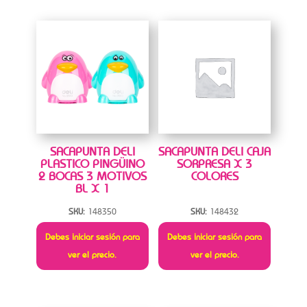
SACAPUNTA DELI
SACAPUNTA DELI CAJA
PLASTICO PINGÜINO
SORPRESA X 3
2 BOCAS 3 MOTIVOS
COLORES
BL X 1
SKU:
148350
SKU:
148432
Debes iniciar sesión para
Debes iniciar sesión para
ver el precio.
ver el precio.