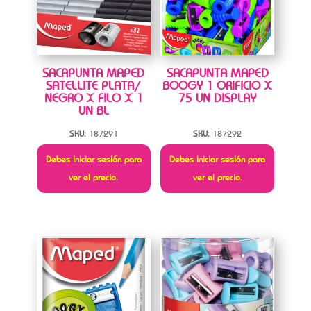
SACAPUNTA MAPED
SACAPUNTA MAPED
SATELLITE PLATA/
BOOGY 1 ORIFICIO X
NEGRO X FILO X 1
75 UN DISPLAY
UN BL
SKU:
187291
SKU:
187292
Debes iniciar sesión para
Debes iniciar sesión para
ver el precio.
ver el precio.