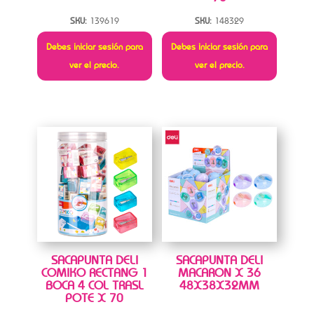
SKU:
139619
SKU:
148329
Debes iniciar sesión para
Debes iniciar sesión para
ver el precio.
ver el precio.
SACAPUNTA DELI
SACAPUNTA DELI
COMIKO RECTANG 1
MACARON X 36
BOCA 4 COL TRASL
48X38X32MM
POTE X 70