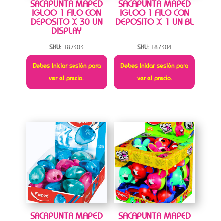
SACAPUNTA MAPED
SACAPUNTA MAPED
IGLOO 1 FILO CON
IGLOO 1 FILO CON
DEPOSITO X 30 UN
DEPOSITO X 1 UN BL
DISPLAY
SKU:
187303
SKU:
187304
Debes iniciar sesión para
Debes iniciar sesión para
ver el precio.
ver el precio.
SACAPUNTA MAPED
SACAPUNTA MAPED