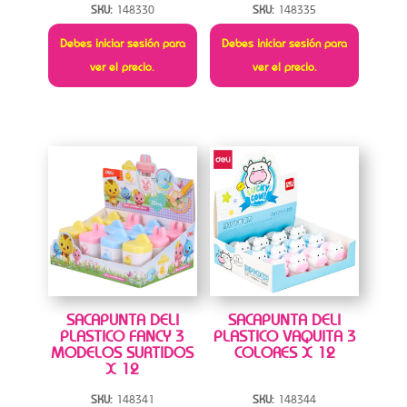
SKU:
148330
SKU:
148335
Debes iniciar sesión para
Debes iniciar sesión para
ver el precio.
ver el precio.
SACAPUNTA DELI
SACAPUNTA DELI
PLASTICO FANCY 3
PLASTICO VAQUITA 3
MODELOS SURTIDOS
COLORES X 12
X 12
SKU:
148341
SKU:
148344