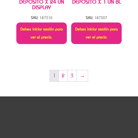
DEPOSITO X 24 UN
DEPOSITO X 1 UN BL
DISPLAY
SKU:
187310
SKU:
187307
Debes iniciar sesión para
Debes iniciar sesión para
ver el precio.
ver el precio.
1
2
3
→