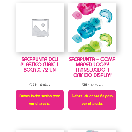
SACAPUNTA DELI
SACAPUNTA – GOMA
PLASTICO CUBIC 1
MAPED LOOPY
BOCA X 72 UN
TRANSLUCIDO 1
ORIFICIO DISPLAY
SKU:
148463
SKU:
187278
Debes iniciar sesión para
Debes iniciar sesión para
ver el precio.
ver el precio.