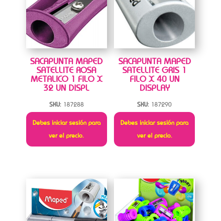
SACAPUNTA MAPED
SACAPUNTA MAPED
SATELLITE ROSA
SATELLITE GRIS 1
METALICO 1 FILO X
FILO X 40 UN
32 UN DISPL
DISPLAY
SKU:
187288
SKU:
187290
Debes iniciar sesión para
Debes iniciar sesión para
ver el precio.
ver el precio.