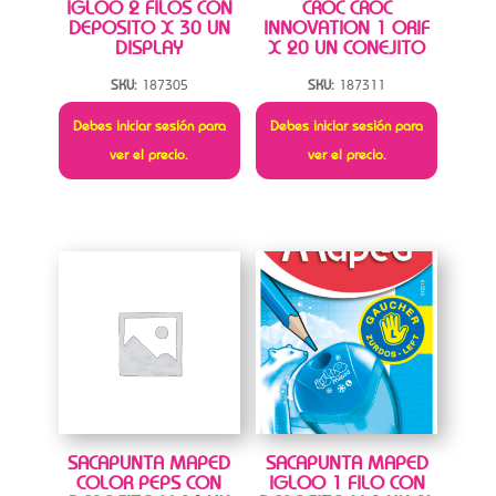
IGLOO 2 FILOS CON
CROC CROC
DEPOSITO X 30 UN
INNOVATION 1 ORIF
DISPLAY
X 20 UN CONEJITO
SKU:
187305
SKU:
187311
Debes iniciar sesión para
Debes iniciar sesión para
ver el precio.
ver el precio.
SACAPUNTA MAPED
SACAPUNTA MAPED
COLOR PEPS CON
IGLOO 1 FILO CON