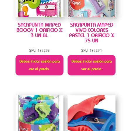
SACAPUNTA MAPED
SACAPUNTA MAPED
BOOGY 1 ORIFICIO X
VIVO COLORES
3 UN BL
PASTEL 1 ORIFICIO X
75 UN
SKU:
187293
SKU:
187294
Debes iniciar sesión para
Debes iniciar sesión para
ver el precio.
ver el precio.