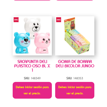
SACAPUNTA DELI
GOMA DE BORRAR
PLASTICO OSO BL X
DELI BICOLOR JUNGO
1
SKU:
148349
SKU:
148353
Debes iniciar sesión para
Debes iniciar sesión para
ver el precio.
ver el precio.