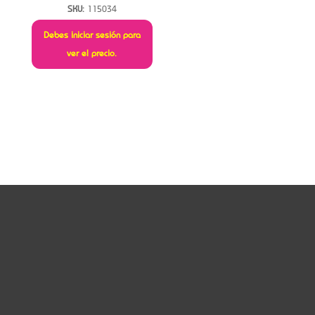
SKU:
115034
Debes iniciar sesión para
ver el precio.