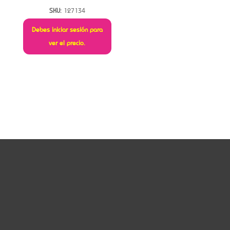
SKU:
127134
Debes iniciar sesión para
ver el precio.