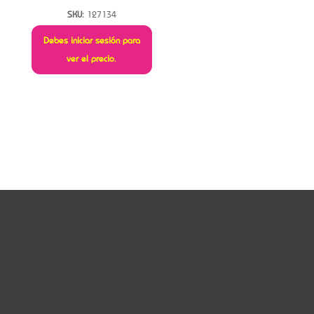
SKU:
127134
Debes iniciar sesión para
ver el precio.