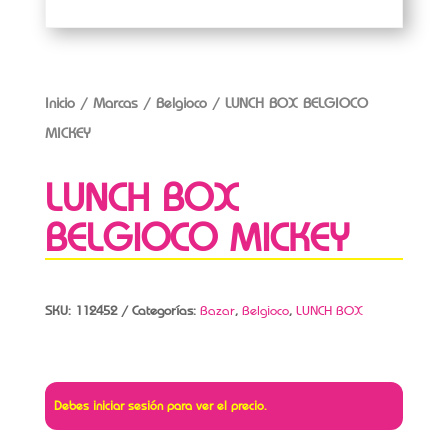
Inicio
/
Marcas
/
Belgioco
/ LUNCH BOX BELGIOCO
MICKEY
LUNCH BOX
BELGIOCO MICKEY
SKU:
112452
Categorías:
Bazar
,
Belgioco
,
LUNCH BOX
Debes iniciar sesión para ver el precio.