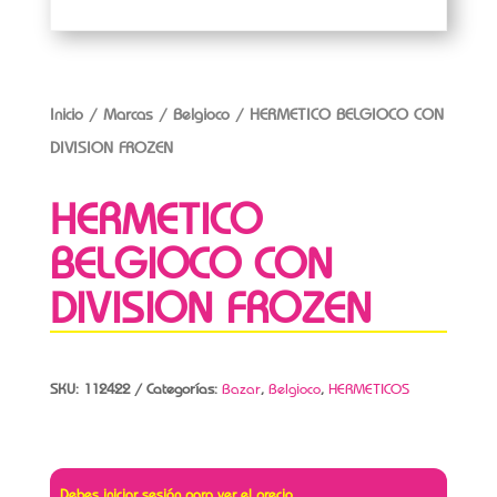
Inicio
/
Marcas
/
Belgioco
/ HERMETICO BELGIOCO CON
DIVISION FROZEN
HERMETICO
BELGIOCO CON
DIVISION FROZEN
SKU:
112422
Categorías:
Bazar
,
Belgioco
,
HERMETICOS
Debes iniciar sesión para ver el precio.