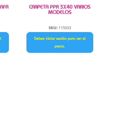
 AFA
CARPETA PPR 3X40 VARIOS
MODELOS
SKU:
115033
l
Debes iniciar sesión para ver el
precio.