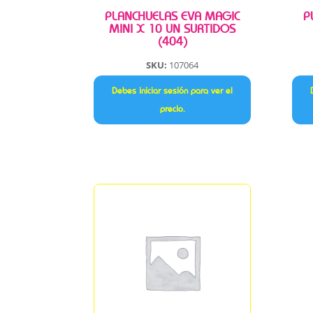
PLANCHUELAS EVA MAGIC
P
MINI X 10 UN SURTIDOS
(404)
SKU:
107064
Debes iniciar sesión para ver el
precio.