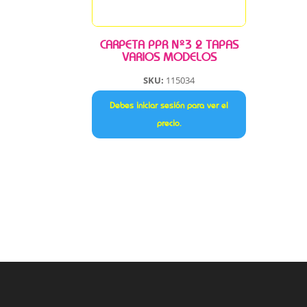
CARPETA PPR Nº3 2 TAPAS
VARIOS MODELOS
SKU:
115034
Debes iniciar sesión para ver el
precio.