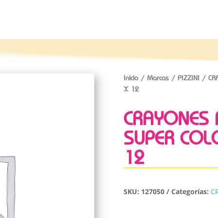
Inicio
/
Marcas
/
PIZZINI
/ CRA
X 12
CRAYONES P
SUPER COL
12
SKU:
127050
Categorías:
C