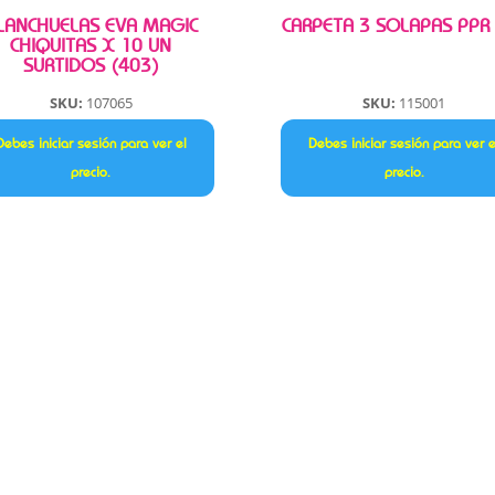
LANCHUELAS EVA MAGIC
CARPETA 3 SOLAPAS PPR
CHIQUITAS X 10 UN
SURTIDOS (403)
SKU:
107065
SKU:
115001
Debes iniciar sesión para ver el
Debes iniciar sesión para ver e
precio.
precio.