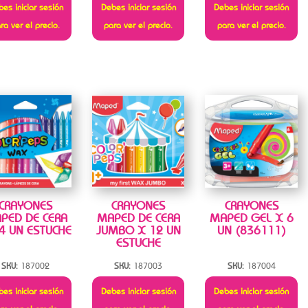
es iniciar sesión
Debes iniciar sesión
Debes iniciar sesión
ra ver el precio.
para ver el precio.
para ver el precio.
CRAYONES
CRAYONES
CRAYONES
PED DE CERA
MAPED DE CERA
MAPED GEL X 6
4 UN ESTUCHE
JUMBO X 12 UN
UN (836111)
ESTUCHE
SKU:
187002
SKU:
187003
SKU:
187004
es iniciar sesión
Debes iniciar sesión
Debes iniciar sesión