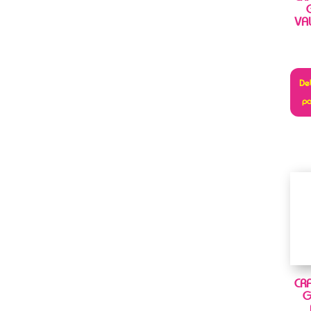
VA
Deb
pa
CR
G