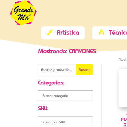
Artística
Técnic


Mostrando: CRAYONES
Most
Buscar
Categorias:
SKU:
PI
X