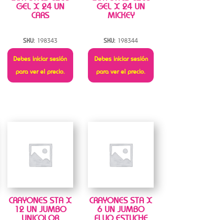
GEL X 24 UN
GEL X 24 UN
CARS
MICKEY
SKU:
198343
SKU:
198344
Debes iniciar sesión
Debes iniciar sesión
para ver el precio.
para ver el precio.
CRAYONES STA X
CRAYONES STA X
12 UN JUMBO
6 UN JUMBO
UNICOLOR
FLUO ESTUCHE