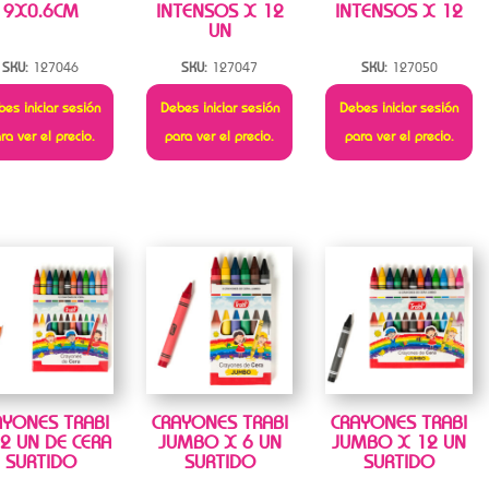
9X0.6CM
INTENSOS X 12
INTENSOS X 12
UN
SKU:
127046
SKU:
127047
SKU:
127050
es iniciar sesión
Debes iniciar sesión
Debes iniciar sesión
ra ver el precio.
para ver el precio.
para ver el precio.
AYONES TRABI
CRAYONES TRABI
CRAYONES TRABI
2 UN DE CERA
JUMBO X 6 UN
JUMBO X 12 UN
SURTIDO
SURTIDO
SURTIDO