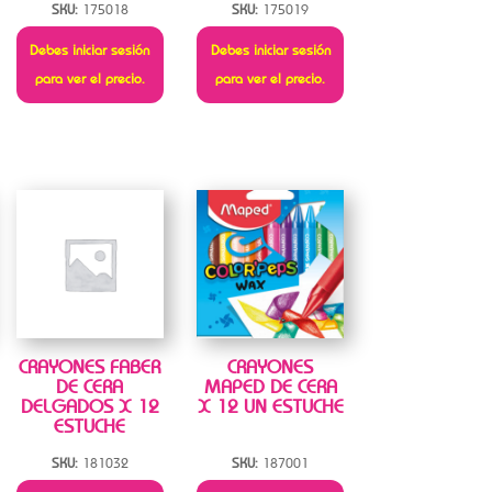
SKU:
175018
SKU:
175019
Debes iniciar sesión
Debes iniciar sesión
para ver el precio.
para ver el precio.
CRAYONES FABER
CRAYONES
DE CERA
MAPED DE CERA
DELGADOS X 12
X 12 UN ESTUCHE
ESTUCHE
SKU:
181032
SKU:
187001