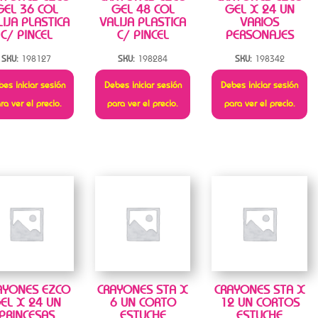
GEL 36 COL
GEL 48 COL
GEL X 24 UN
LIJA PLASTICA
VALIJA PLASTICA
VARIOS
C/ PINCEL
C/ PINCEL
PERSONAJES
SKU:
198127
SKU:
198284
SKU:
198342
es iniciar sesión
Debes iniciar sesión
Debes iniciar sesión
ra ver el precio.
para ver el precio.
para ver el precio.
AYONES EZCO
CRAYONES STA X
CRAYONES STA X
EL X 24 UN
6 UN CORTO
12 UN CORTOS
PRINCESAS
ESTUCHE
ESTUCHE