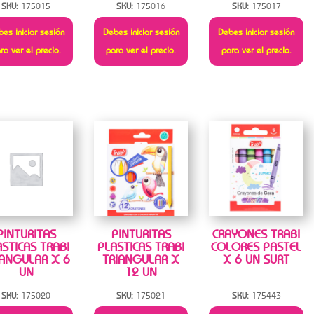
SKU:
175015
SKU:
175016
SKU:
175017
es iniciar sesión
Debes iniciar sesión
Debes iniciar sesión
ra ver el precio.
para ver el precio.
para ver el precio.
PINTURITAS
PINTURITAS
CRAYONES TRABI
STICAS TRABI
PLASTICAS TRABI
COLORES PASTEL
IANGULAR X 6
TRIANGULAR X
X 6 UN SURT
UN
12 UN
SKU:
175020
SKU:
175021
SKU:
175443