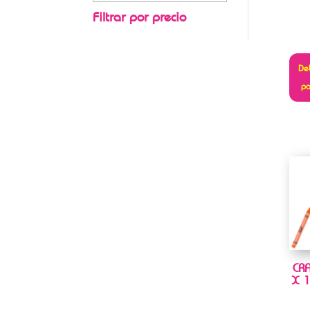
Filtrar por precio
Deb
pa
CR
X 1