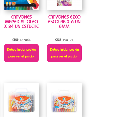
CRAYONES
CRAYONES EZCO
MAPED AL OLEO
ESCOLAR X 6 UN
X 24 UN ESTUCHE
8MM
SKU:
187044
SKU:
198121
Debes iniciar sesión
Debes iniciar sesión
para ver el precio.
para ver el precio.