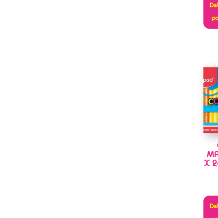
Deb
pa
MA
X 2
Deb