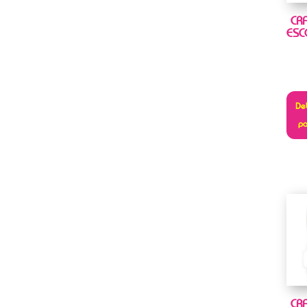
CR
ESC
Deb
pa
CR