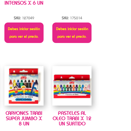
INTENSOS X 6 UN
SKU:
127049
SKU:
175014
Debes iniciar sesión
Debes iniciar sesión
para ver el precio.
para ver el precio.
CRAYONES TRABI
PASTELES AL
SUPER JUMBO X
OLEO TRABI X 12
8 UN
UN SURTIDO