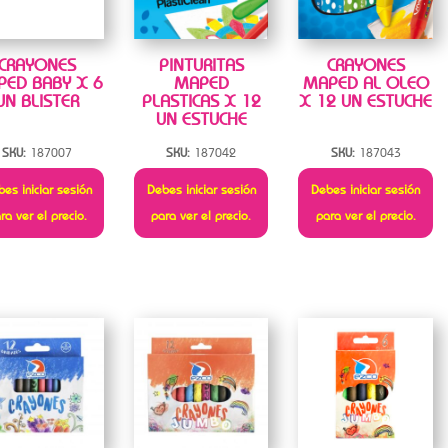
CRAYONES
PINTURITAS
CRAYONES
ED BABY X 6
MAPED
MAPED AL OLEO
UN BLISTER
PLASTICAS X 12
X 12 UN ESTUCHE
UN ESTUCHE
SKU:
187007
SKU:
187042
SKU:
187043
es iniciar sesión
Debes iniciar sesión
Debes iniciar sesión
ra ver el precio.
para ver el precio.
para ver el precio.