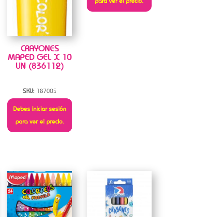
para ver el precio.
CRAYONES
MAPED GEL X 10
UN (836112)
SKU:
187005
Debes iniciar sesión
para ver el precio.