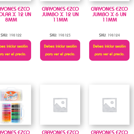
AYONES EZCO
CRAYONES EZCO
CRAYONES EZCO
OLAR X 12 UN
JUMBO X 12 UN
JUMBO X 6 UN
8MM
11MM
11MM
SKU:
198122
SKU:
198123
SKU:
198124
es iniciar sesión
Debes iniciar sesión
Debes iniciar sesión
ra ver el precio.
para ver el precio.
para ver el precio.
AYONES EZCO
CRAYONES EZCO
CRAYONES EZCO