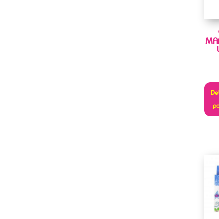
MAP
Deb
pa