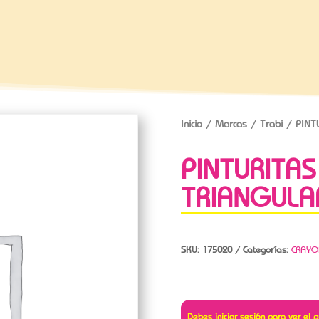
Inicio
/
Marcas
/
Trabi
/ PINTU
PINTURITAS
TRIANGULA
SKU:
175020
Categorías:
CRAYO
Debes iniciar sesión para ver el p