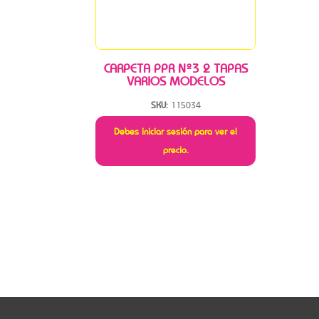
CARPETA PPR Nº3 2 TAPAS
VARIOS MODELOS
SKU:
115034
Debes iniciar sesión para ver el
precio.