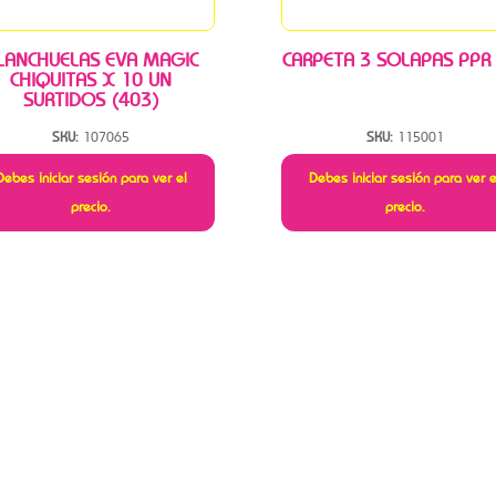
LANCHUELAS EVA MAGIC
CARPETA 3 SOLAPAS PPR
CHIQUITAS X 10 UN
SURTIDOS (403)
SKU:
107065
SKU:
115001
Debes iniciar sesión para ver el
Debes iniciar sesión para ver e
precio.
precio.