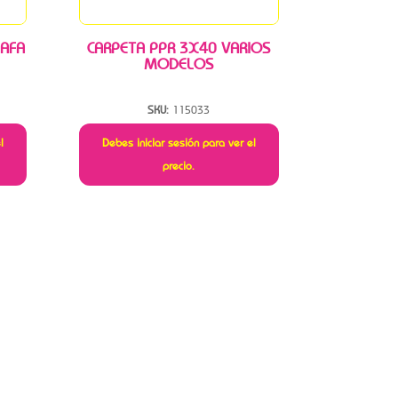
 AFA
CARPETA PPR 3X40 VARIOS
MODELOS
SKU:
115033
l
Debes iniciar sesión para ver el
precio.