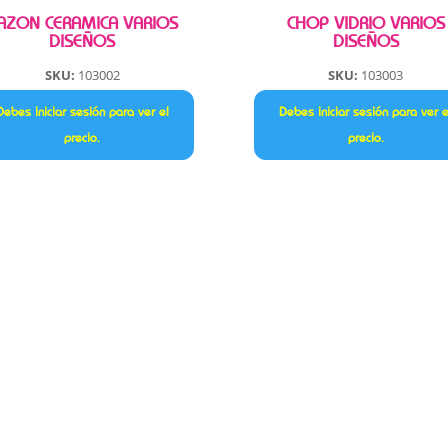
AZON CERAMICA VARIOS
CHOP VIDRIO VARIOS
DISEÑOS
DISEÑOS
SKU:
103002
SKU:
103003
Debes iniciar sesión para ver el
Debes iniciar sesión para ver e
precio.
precio.