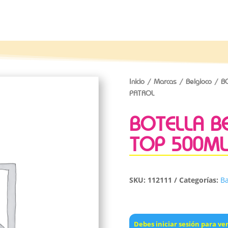
Inicio
/
Marcas
/
Belgioco
/ BO
PATROL
BOTELLA B
TOP 500ML
SKU:
112111
Categorías:
Ba
Debes iniciar sesión para ver