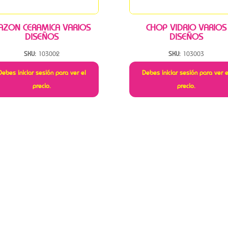
AZON CERAMICA VARIOS
CHOP VIDRIO VARIOS
DISEÑOS
DISEÑOS
SKU:
103002
SKU:
103003
Debes iniciar sesión para ver el
Debes iniciar sesión para ver e
precio.
precio.