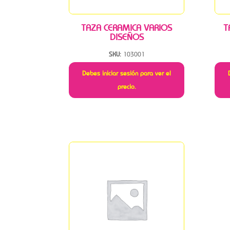
TAZA CERAMICA VARIOS
T
DISEÑOS
SKU:
103001
Debes iniciar sesión para ver el
precio.