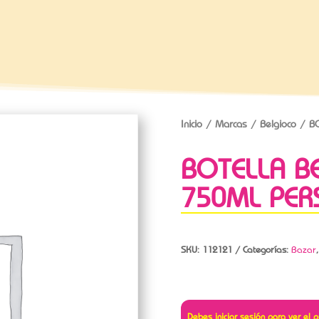
Inicio
/
Marcas
/
Belgioco
/ BO
BOTELLA B
750ML PER
SKU:
112121
Categorías:
Bazar
Debes iniciar sesión para ver el p