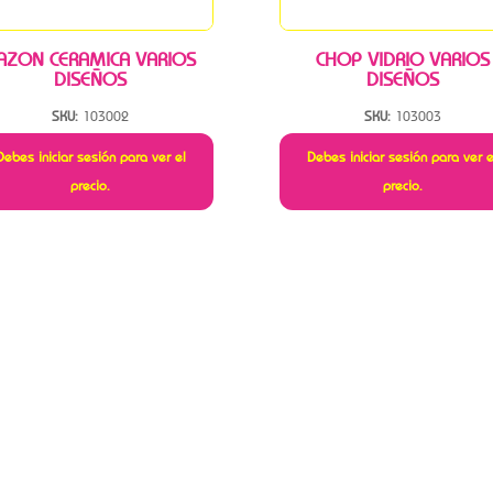
AZON CERAMICA VARIOS
CHOP VIDRIO VARIOS
DISEÑOS
DISEÑOS
SKU:
103002
SKU:
103003
Debes iniciar sesión para ver el
Debes iniciar sesión para ver e
precio.
precio.