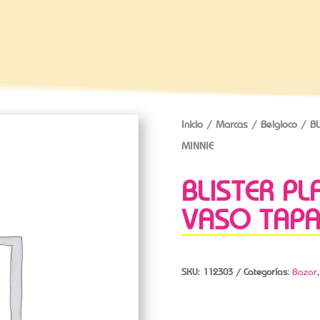
Inicio
/
Marcas
/
Belgioco
/ BL
MINNIE
BLISTER P
VASO TAPA
SKU:
112303
Categorías:
Bazar