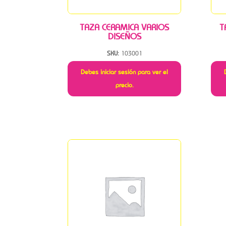
TAZA CERAMICA VARIOS
T
DISEÑOS
SKU:
103001
Debes iniciar sesión para ver el
precio.