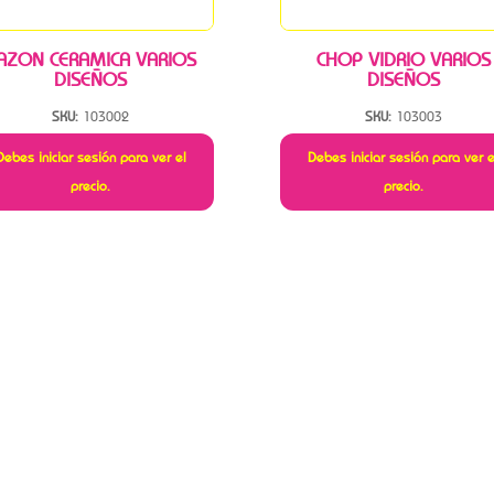
AZON CERAMICA VARIOS
CHOP VIDRIO VARIOS
DISEÑOS
DISEÑOS
SKU:
103002
SKU:
103003
Debes iniciar sesión para ver el
Debes iniciar sesión para ver e
precio.
precio.