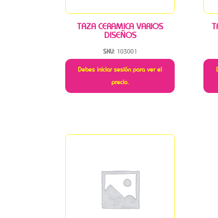
TAZA CERAMICA VARIOS
T
DISEÑOS
SKU:
103001
Debes iniciar sesión para ver el
precio.