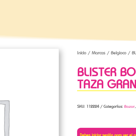
Inicio
/
Marcas
/
Belgioco
/ BL
BLISTER B
TAZA GRAN
SKU:
112224
Categorías:
Bazar
Debes iniciar sesión para ver el p