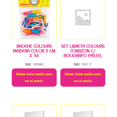
BROCHE COLOURS
SET LIBRETA COLOURS
MADERA COLOR 3 CM
CORAZON C/
X 36
BOLIGRAFO PASTEL
SKU:
109020
SKU:
109117
Debes iniciar sesión para
Debes iniciar sesión para
ver el precio.
ver el precio.