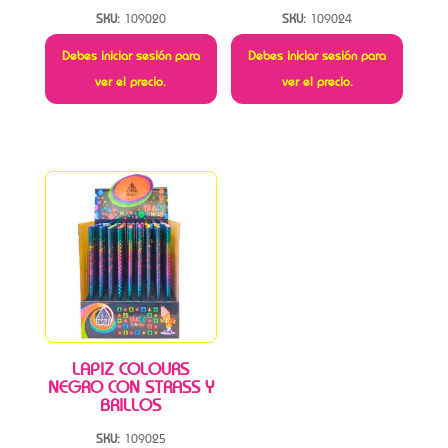
SKU:
109020
SKU:
109024
Debes iniciar sesión para
Debes iniciar sesión para
ver el precio.
ver el precio.
LAPIZ COLOURS
NEGRO CON STRASS Y
BRILLOS
SKU:
109025