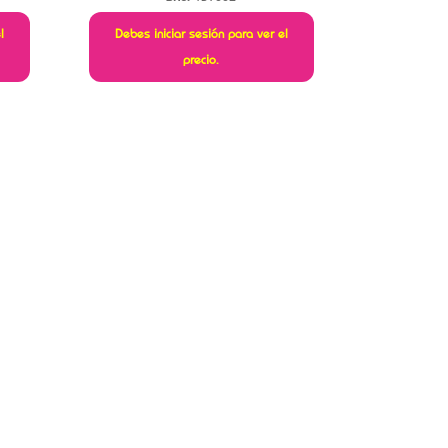
l
Debes iniciar sesión para ver el
precio.