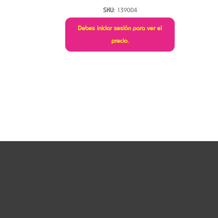
SKU:
139004
Debes iniciar sesión para ver el
precio.