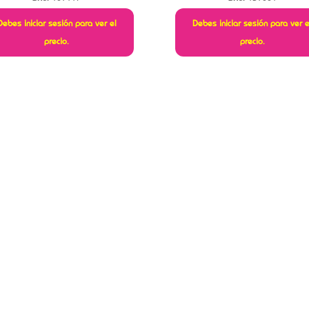
Debes iniciar sesión para ver el
Debes iniciar sesión para ver e
precio.
precio.