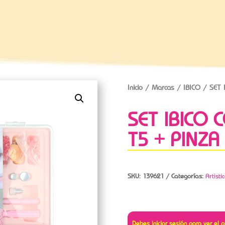
Inicio
/
Marcas
/
IBICO
/ SET 
SET IBICO
T5 + PINZA
SKU:
139621
Categorías:
Artisti
Debes iniciar sesión para ver el p