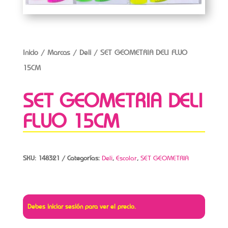
Inicio
/
Marcas
/
Deli
/ SET GEOMETRIA DELI FLUO
15CM
SET GEOMETRIA DELI
FLUO 15CM
SKU:
148321
Categorías:
Deli
,
Escolar
,
SET GEOMETRIA
Debes iniciar sesión para ver el precio.