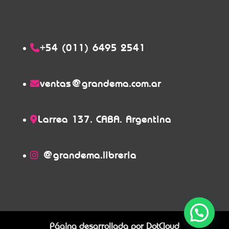
+54 (011) 6495 2541
ventas@grandema.com.ar
Larrea 137. CABA. Argentina
@grandema.libreria
Página desarrollada por
DotCloud