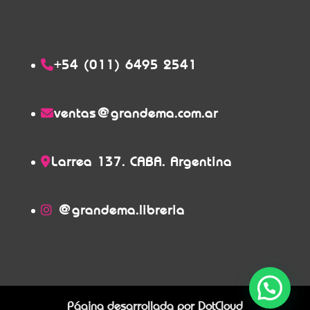
+54 (011) 6495 2541
ventas@grandema.com.ar
Larrea 137. CABA. Argentina
@grandema.libreria
Página desarrollada por
DotCloud