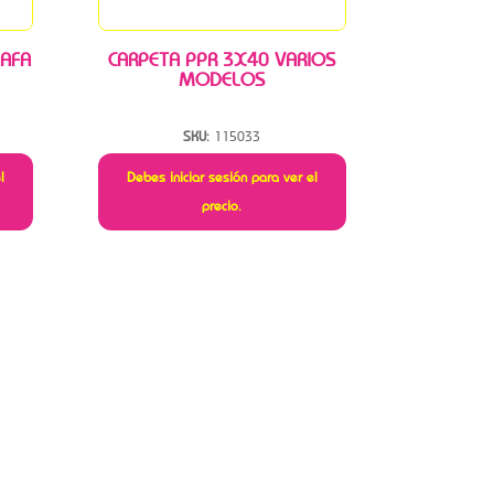
 AFA
CARPETA PPR 3X40 VARIOS
MODELOS
SKU:
115033
l
Debes iniciar sesión para ver el
precio.