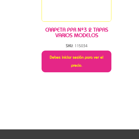
CARPETA PPR Nº3 2 TAPAS
VARIOS MODELOS
SKU:
115034
Debes iniciar sesión para ver el
precio.