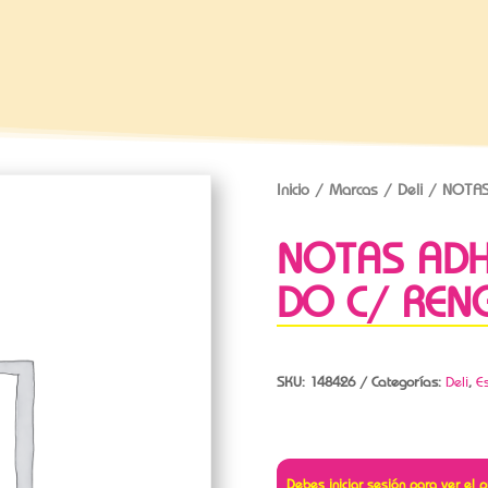
Inicio
/
Marcas
/
Deli
/ NOTAS
NOTAS ADH
DO C/ REN
SKU:
148426
Categorías:
Deli
,
E
Debes iniciar sesión para ver el p