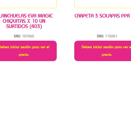
LANCHUELAS EVA MAGIC
CARPETA 3 SOLAPAS PPR
CHIQUITAS X 10 UN
SURTIDOS (403)
SKU:
107065
SKU:
115001
Debes iniciar sesión para ver el
Debes iniciar sesión para ver e
precio.
precio.