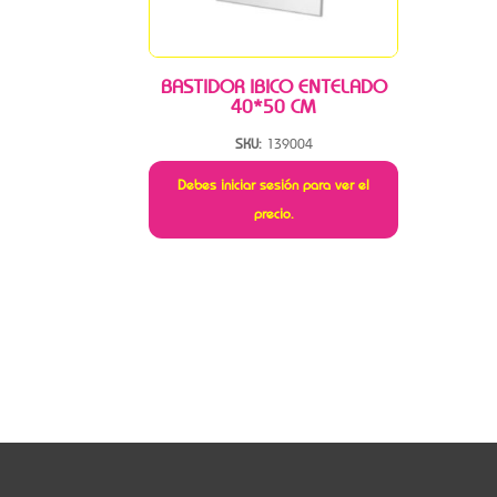
BASTIDOR IBICO ENTELADO
40*50 CM
SKU:
139004
Debes iniciar sesión para ver el
precio.