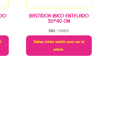
ADO
BASTIDOR IBICO ENTELADO
30*40 CM
SKU:
139003
l
Debes iniciar sesión para ver el
precio.