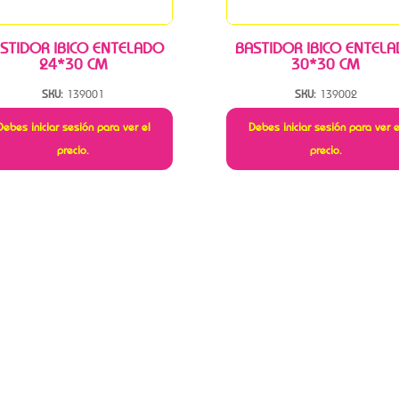
STIDOR IBICO ENTELADO
BASTIDOR IBICO ENTEL
24*30 CM
30*30 CM
SKU:
139001
SKU:
139002
Debes iniciar sesión para ver el
Debes iniciar sesión para ver e
precio.
precio.