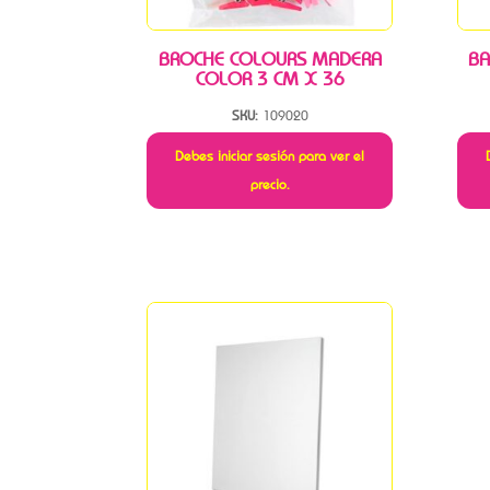
BROCHE COLOURS MADERA
BA
COLOR 3 CM X 36
SKU:
109020
Debes iniciar sesión para ver el
precio.