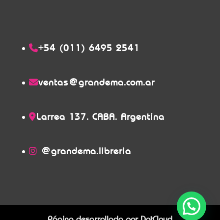
+54 (011) 6495 2541
ventas@grandema.com.ar
Larrea 137. CABA. Argentina
@grandema.libreria
Página desarrollada por
DotCloud