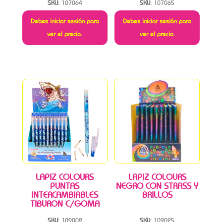
SKU:
107064
SKU:
107065
Debes iniciar sesión para
Debes iniciar sesión para
ver el precio.
ver el precio.
LAPIZ COLOURS
LAPIZ COLOURS
PUNTAS
NEGRO CON STRASS Y
INTERCAMBIABLES
BRILLOS
TIBURON C/GOMA
SKU:
109002
SKU:
109025