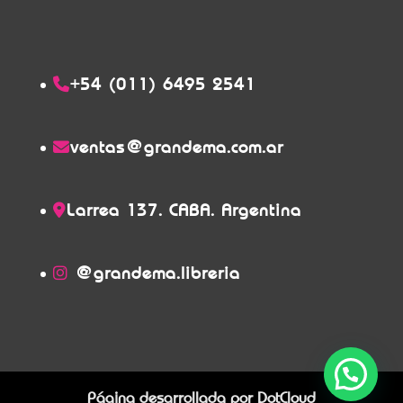
+54 (011) 6495 2541
ventas@grandema.com.ar
Larrea 137. CABA. Argentina
@grandema.libreria
Página desarrollada por
DotCloud