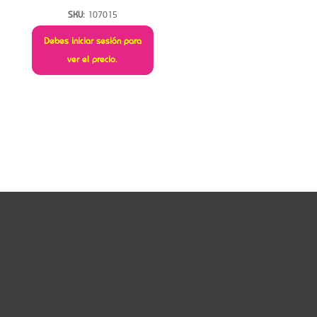
SKU:
107015
Debes iniciar sesión para
ver el precio.