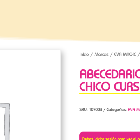
Inicio
/
Marcas
/
EVA MAGIC
/
ABECEDARI
CHICO CURS
SKU:
107003
Categorías:
EVA M
Debes iniciar sesión para ver el p