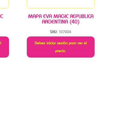
C
MAPA EVA MAGIC REPUBLICA
ARGENTINA (40)
SKU:
107004
l
Debes iniciar sesión para ver el
precio.