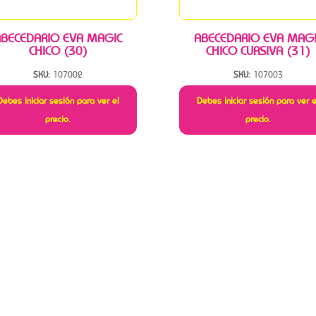
ABECEDARIO EVA MAGIC
ABECEDARIO EVA MAGI
CHICO (30)
CHICO CURSIVA (31)
SKU:
107002
SKU:
107003
Debes iniciar sesión para ver el
Debes iniciar sesión para ver e
precio.
precio.