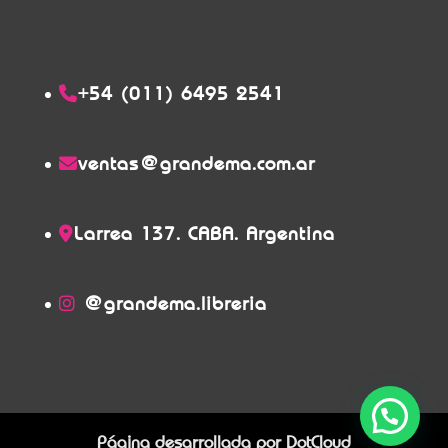
+54 (011) 6495 2541
ventas@grandema.com.ar
Larrea 137. CABA. Argentina
@grandema.libreria
Página desarrollada por
DotCloud