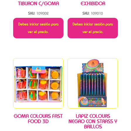
TIBURON C/GOMA
EXHIBIDOR
SKU:
109002
SKU:
109010
Debes iniciar sesión para
Debes iniciar sesión para
ver el precio.
ver el precio.
GOMA COLOURS FAST
LAPIZ COLOURS
FOOD 3D
NEGRO CON STRASS Y
BRILLOS