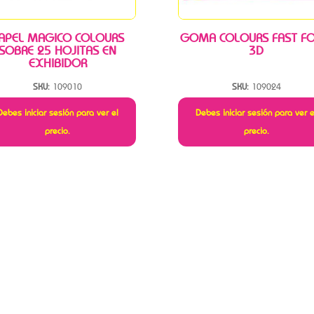
APEL MAGICO COLOURS
GOMA COLOURS FAST F
SOBRE 25 HOJITAS EN
3D
EXHIBIDOR
SKU:
109010
SKU:
109024
Debes iniciar sesión para ver el
Debes iniciar sesión para ver e
precio.
precio.