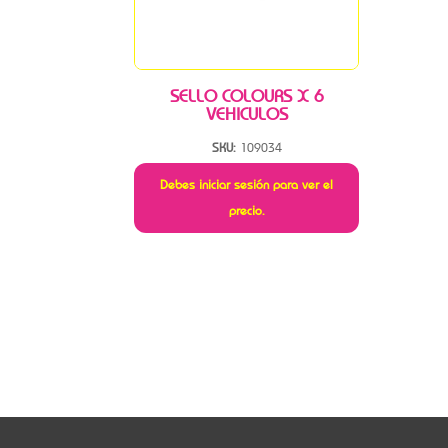
SELLO COLOURS X 6
VEHICULOS
SKU:
109034
Debes iniciar sesión para ver el
precio.