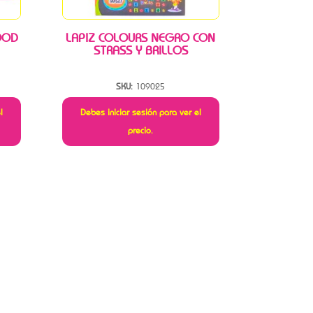
OOD
LAPIZ COLOURS NEGRO CON
STRASS Y BRILLOS
SKU:
109025
l
Debes iniciar sesión para ver el
precio.