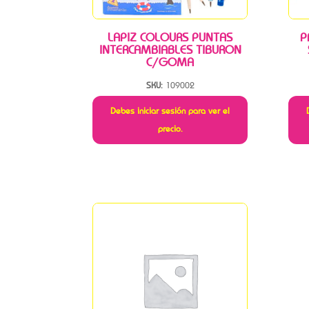
LAPIZ COLOURS PUNTAS
P
INTERCAMBIABLES TIBURON
C/GOMA
SKU:
109002
Debes iniciar sesión para ver el
precio.