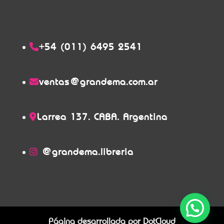
+54 (011) 6495 2541
ventas@grandema.com.ar
Larrea 137. CABA. Argentina
@grandema.libreria
Página desarrollada por
DotCloud