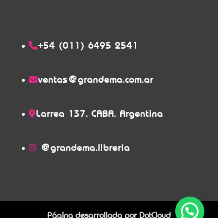
+54 (011) 6495 2541
ventas@grandema.com.ar
Larrea 137. CABA. Argentina
@grandema.libreria
Página desarrollada por
DotCloud