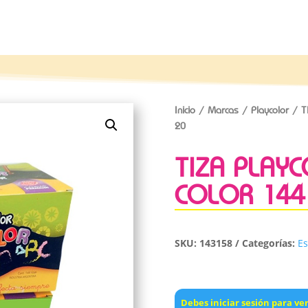
Inicio
/
Marcas
/
Playcolor
/ T
20
TIZA PLAY
COLOR 144
SKU:
143158
Categorías:
Es
Debes iniciar sesión para ver