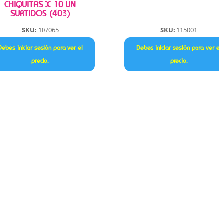
CHIQUITAS X 10 UN
SURTIDOS (403)
SKU:
107065
SKU:
115001
Debes iniciar sesión para ver el
Debes iniciar sesión para ver e
precio.
precio.