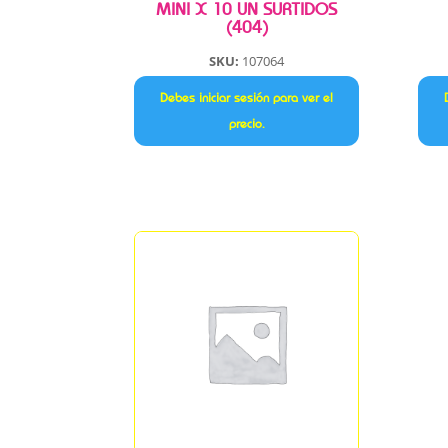
MINI X 10 UN SURTIDOS
(404)
SKU:
107064
Debes iniciar sesión para ver el
precio.