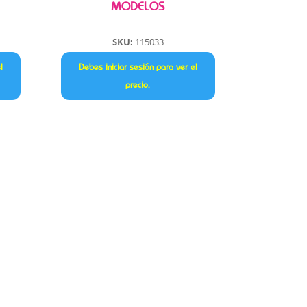
MODELOS
SKU:
115033
l
Debes iniciar sesión para ver el
precio.