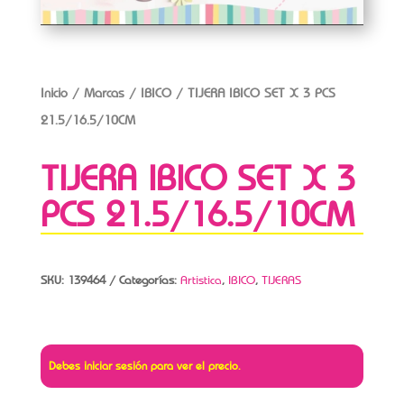
Inicio
/
Marcas
/
IBICO
/ TIJERA IBICO SET X 3 PCS
21.5/16.5/10CM
TIJERA IBICO SET X 3
PCS 21.5/16.5/10CM
SKU:
139464
Categorías:
Artistica
,
IBICO
,
TIJERAS
Debes iniciar sesión para ver el precio.