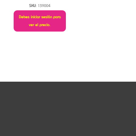
SKU:
139004
Debes iniciar sesión para
ver el precio.